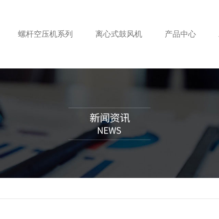
螺杆空压机系列
离心式鼓风机
产品中心
螺杆空压机系列
螺杆空
空压
无油空压机
内蒙古无
无油
离心式鼓风机
内蒙古无
离心式
离心式
压缩空气干燥机
鄂尔多斯
压缩空
柴油移动螺杆机
柴油移
柴油移
柴油固定螺杆机
柴油固