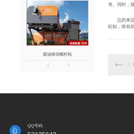
考。同时，
总的来
机制，将有
柴油移动螺杆机
专业喷浆螺
QQ号码