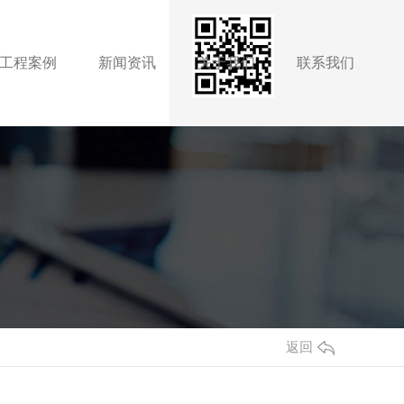
工程案例
新闻资讯
关于我们
联系我们
压机系列
机相关资讯
空压机相关资讯
油空压机
空压机
焦点资讯
内蒙古无油空压机
焦点资讯
油空压机
鼓风机
鼓风机
疑难解答
内蒙古无油空压机
离心式鼓风机
疑难解答
无油空压机
气干燥机
时事聚焦
鄂尔多斯无油空压机
时事聚焦
动螺杆机
动螺杆机
其他
柴油移动螺杆机
其他
返回
定螺杆机