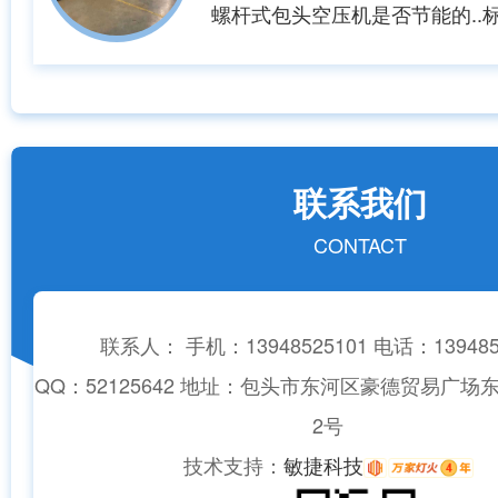
品，并可以...
螺杆式包头空压机是否节能的..标
即单位时间内生产一立方压缩空
常用单位为：kw/m3/min。
空压机节能主要原理也是在如何
技术革新。那么我们着重了解一
相对于单级螺杆压缩机相比，就如
联系我们
CONTACT
联系人： 手机：13948525101 电话：139485
QQ：52125642 地址：包头市东河区豪德贸易广场
2号
技术支持：
敏捷科技