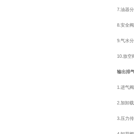
7.油器
8.安全
9.气
10.放
输出排
1.进气
2.加
3.压力
4.卸