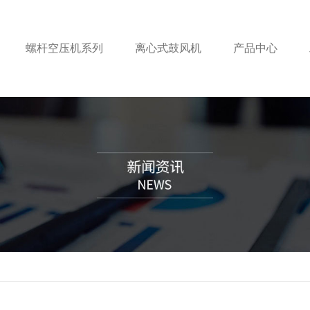
螺杆空压机系列
离心式鼓风机
产品中心
螺杆空压机系列
螺杆空
空压
无油空压机
内蒙古无
无油
离心式鼓风机
内蒙古无
离心式
离心式
压缩空气干燥机
鄂尔多斯
压缩空
柴油移动螺杆机
柴油移
柴油移
柴油固定螺杆机
柴油固